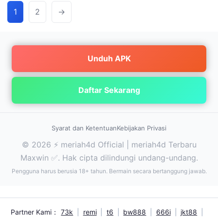
1
2
→
Unduh APK
Daftar Sekarang
Syarat dan Ketentuan
Kebijakan Privasi
© 2026 ⚡ meriah4d Official | meriah4d Terbaru
Maxwin ✅. Hak cipta dilindungi undang-undang.
Pengguna harus berusia 18+ tahun. Bermain secara bertanggung jawab.
Partner Kami：
73k
|
remi
|
t6
|
bw888
|
666i
|
jkt88
|