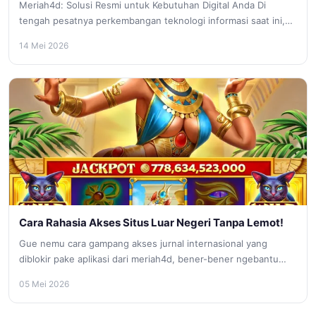
Meriah4d: Solusi Resmi untuk Kebutuhan Digital Anda Di
tengah pesatnya perkembangan teknologi informasi saat ini,
memiliki akses ke platform unduhan...
14 Mei 2026
Cara Rahasia Akses Situs Luar Negeri Tanpa Lemot!
Gue nemu cara gampang akses jurnal internasional yang
diblokir pake aplikasi dari meriah4d, bener-bener ngebantu
tugas kuliah jadi cepet kelar.
05 Mei 2026