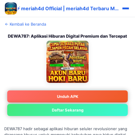
⚡ meriah4d Official | meriah4d Terbaru Maxwin ✅
← Kembali ke Beranda
DEWA787: Aplikasi Hiburan Digital Premium dan Tercepat
Unduh APK
Daftar Sekarang
DEWA787 hadir sebagai aplikasi hiburan seluler revolusioner yang
dirancang khusus untuk memenuhi kebutuhan gaya hidup digital